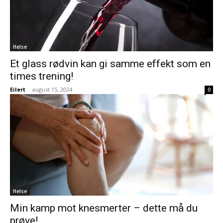
Helse
Et glass rødvin kan gi samme effekt som en
times trening!
Eilert
-
august 15, 2024
0
Helse
Min kamp mot knesmerter – dette må du
prøve!