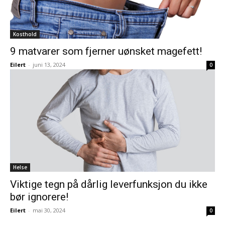
Kosthold
9 matvarer som fjerner uønsket magefett!
Eilert
-
juni 13, 2024
0
Helse
Viktige tegn på dårlig leverfunksjon du ikke
bør ignorere!
Eilert
-
mai 30, 2024
0