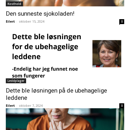
Kosthold
Den sunneste sjokoladen!
Eilert
-
oktober 15, 2024
0
Leddplager
Dette ble løsningen på de ubehagelige
leddene
Eilert
-
oktober 7, 2024
0