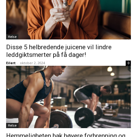
Helse
Disse 5 helbredende juicene vil lindre
leddgiktsmerter på få dager!
Eilert
-
oktober 2, 2024
0
Helse
Hemmeligheten bak høyere forbrenning og