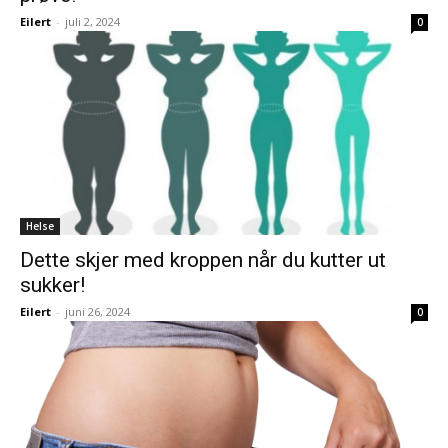
Eilert
-
juli 2, 2024
0
Helse
Dette skjer med kroppen når du kutter ut
sukker!
Eilert
-
juni 26, 2024
0