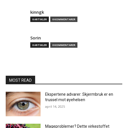
kinngk
0 ARTIKLER
0 KOMMENTARER
Sorin
0 ARTIKLER
0 KOMMENTARER
MOST READ
Ekspertene advarer: Skjermbruk er en
trussel mot øyehelsen
april 14, 2025
Mageproblemer? Dette virkestoffet