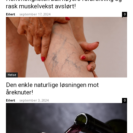
rask muskelvekst avslørt!
Eilert
-
september 17, 2024
0
Helse
Den enkle naturlige løsningen mot
åreknuter!
Eilert
-
september 3, 2024
0