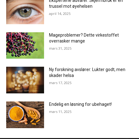
Ekspertene advarer: Skjermbruk er en
trussel mot øyehelsen
april 14, 2025
Mageproblemer? Dette virkestoffet
overrasker mange
mars 31, 2025
Ny forskning avslører: Lukter godt, men
skader helsa
mars 17, 2025
Endelig en løsning for ubehaget!
mars 11, 2025