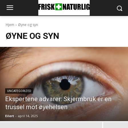
Hjem
Øyne og syn
ØYNE OG SYN
UNCATEGORIZED
Ekspertene advarer: Skjermbruk er en
trussel mot øyehelsen
Eilert
-
april 14, 2025