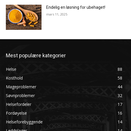
Endelig en løsning for ubehaget!
mars 11, 2025
Mest populære kategorier
Helse
88
Kosthold
58
Mageproblemer
44
Søvnproblemer
32
Helsefordeler
17
Fordøyelse
16
Helseforebyggende
14
Leddplager
14