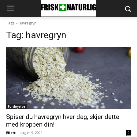
Tags
Havregryn
Tag:
havregryn
Fordøyelse
Spiser du havregryn hver dag, skjer dette
med kroppen din!
Eilert
-
august 9, 2022
0