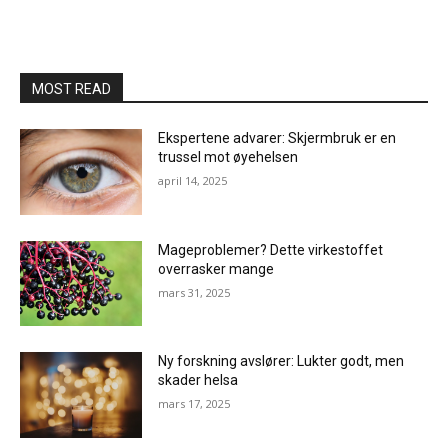
MOST READ
Ekspertene advarer: Skjermbruk er en
trussel mot øyehelsen
april 14, 2025
Mageproblemer? Dette virkestoffet
overrasker mange
mars 31, 2025
Ny forskning avslører: Lukter godt, men
skader helsa
mars 17, 2025