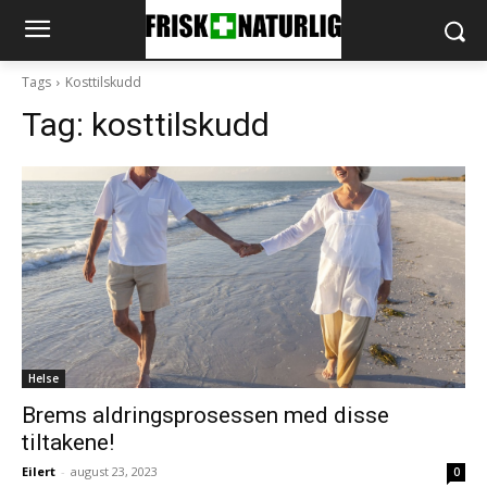
Tags
Kosttilskudd
Tag:
kosttilskudd
Helse
Brems aldringsprosessen med disse
tiltakene!
Eilert
-
august 23, 2023
0