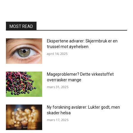
MOST READ
Ekspertene advarer: Skjermbruk er en
trussel mot øyehelsen
april 14, 2025
Mageproblemer? Dette virkestoffet
overrasker mange
mars 31, 2025
Ny forskning avslører: Lukter godt, men
skader helsa
mars 17, 2025