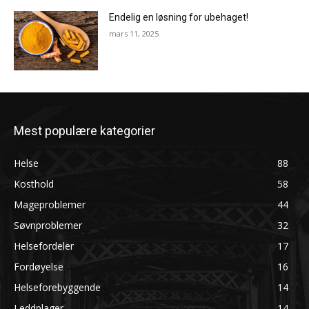
Endelig en løsning for ubehaget!
mars 11, 2025
Mest populære kategorier
Helse
88
Kosthold
58
Mageproblemer
44
Søvnproblemer
32
Helsefordeler
17
Fordøyelse
16
Helseforebyggende
14
Leddplager
14