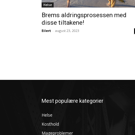
Helse
Brems aldringsprosessen med
disse tiltakene!
Eilert
-
august 23, 2023
Mest populære kategorier
Helse
Kosthold
Mageproblemer