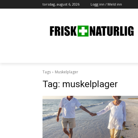
torsdag, august 6, 2026
Logg inn / Meld inn
Tags
Muskelplager
Tag:
muskelplager