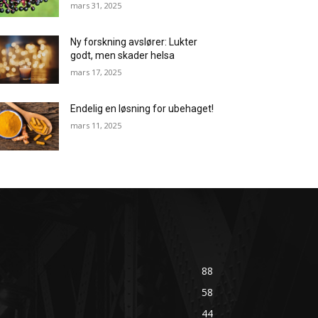
mars 31, 2025
Ny forskning avslører: Lukter
godt, men skader helsa
mars 17, 2025
Endelig en løsning for ubehaget!
mars 11, 2025
88
58
44