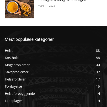
Endelig en løsning for ubehaget!
mars 11, 2025
Mest populære kategorier
Helse
88
Kosthold
58
Mageproblemer
44
Søvnproblemer
32
Helsefordeler
17
Fordøyelse
16
Helseforebyggende
14
Leddplager
14