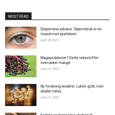
MOST READ
Ekspertene advarer: Skjermbruk er en
trussel mot øyehelsen
april 14, 2025
Mageproblemer? Dette virkestoffet
overrasker mange
mars 31, 2025
Ny forskning avslører: Lukter godt, men
skader helsa
mars 17, 2025