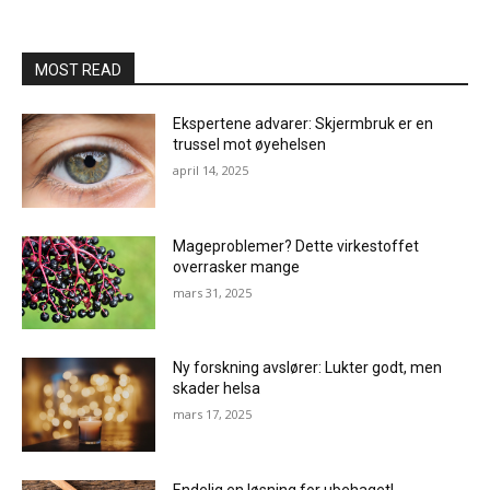
MOST READ
Ekspertene advarer: Skjermbruk er en
trussel mot øyehelsen
april 14, 2025
Mageproblemer? Dette virkestoffet
overrasker mange
mars 31, 2025
Ny forskning avslører: Lukter godt, men
skader helsa
mars 17, 2025