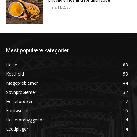
Endelig en løsning for ubehaget!
mars 11, 2025
Mest populære kategorier
Helse
88
Kosthold
58
Mageproblemer
44
Søvnproblemer
32
Helsefordeler
17
Fordøyelse
16
Helseforebyggende
14
Leddplager
14