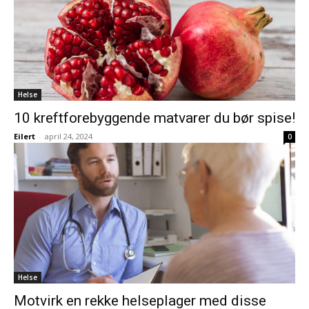
Helse
10 kreftforebyggende matvarer du bør spise!
Eilert
-
april 24, 2024
0
Helse
Motvirk en rekke helseplager med disse