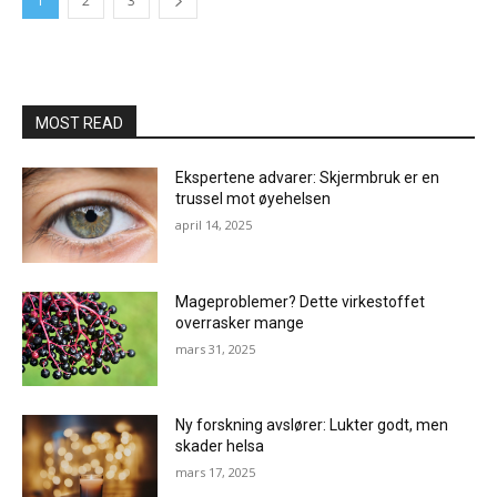
1
2
3
MOST READ
Ekspertene advarer: Skjermbruk er en
trussel mot øyehelsen
april 14, 2025
Mageproblemer? Dette virkestoffet
overrasker mange
mars 31, 2025
Ny forskning avslører: Lukter godt, men
skader helsa
mars 17, 2025