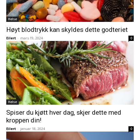
Helse
Høyt blodtrykk kan skyldes dette godteriet
Eilert
-
mars 19, 2024
0
Helse
Spiser du kjøtt hver dag, skjer dette med
kroppen din!
Eilert
-
januar 18, 2024
0