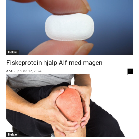
Helse
Fiskeprotein hjalp Alf med magen
eps
-
januar 12, 2024
0
Helse