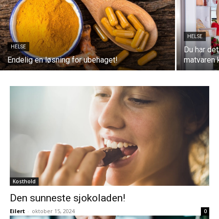
HELSE
HELSE
Du har det
Endelig en løsning for ubehaget!
matvaren k
Kosthold
Den sunneste sjokoladen!
Eilert
-
oktober 15, 2024
0