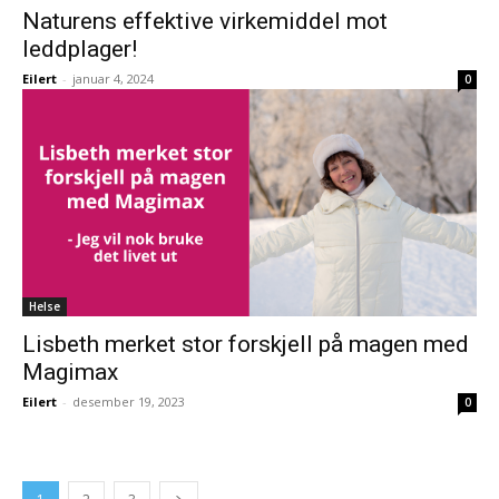
Naturens effektive virkemiddel mot
leddplager!
Eilert
-
januar 4, 2024
0
Helse
Lisbeth merket stor forskjell på magen med
Magimax
Eilert
-
desember 19, 2023
0