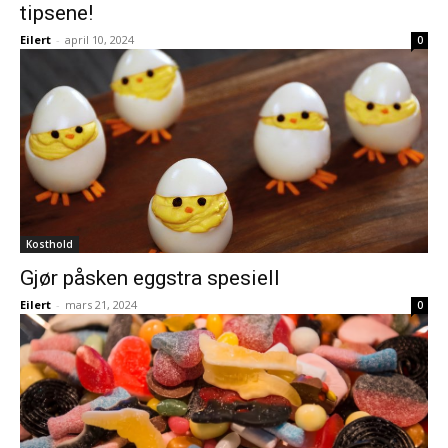
tipsene!
Eilert
-
april 10, 2024
0
Kosthold
Gjør påsken eggstra spesiell
Eilert
-
mars 21, 2024
0