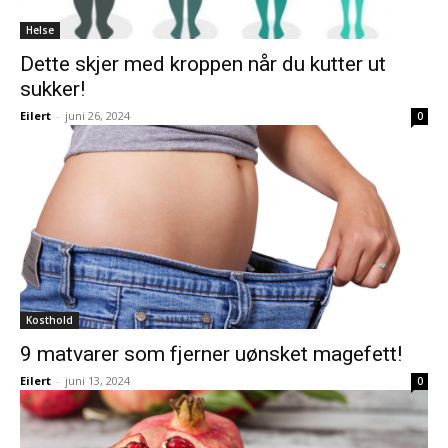
Helse
Dette skjer med kroppen når du kutter ut
sukker!
Eilert
-
juni 26, 2024
0
Kosthold
9 matvarer som fjerner uønsket magefett!
Eilert
-
juni 13, 2024
0