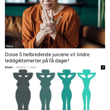
Helse
Disse 5 helbredende juicene vil lindre
leddgiktsmerter på få dager!
Eilert
-
oktober 2, 2024
0