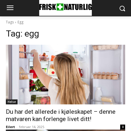
Tags
Egg
Tag:
egg
Helse
Du har det allerede i kjøleskapet – denne
matvaren kan forlenge livet ditt!
Eilert
-
februar 14, 2025
0