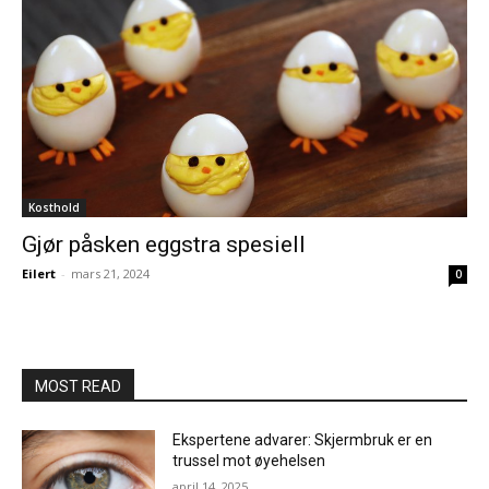
Kosthold
Gjør påsken eggstra spesiell
Eilert
-
mars 21, 2024
0
MOST READ
Ekspertene advarer: Skjermbruk er en
trussel mot øyehelsen
april 14, 2025