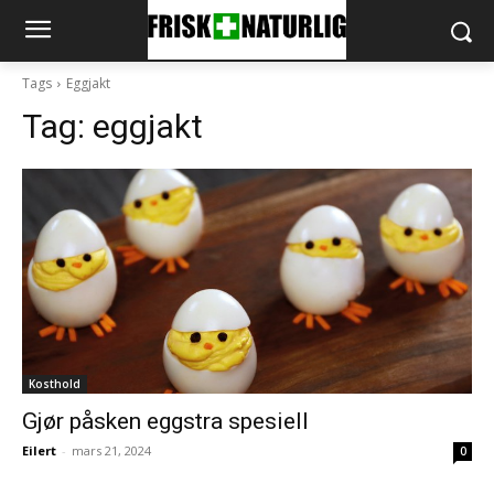
Tags
Eggjakt
Tag:
eggjakt
Kosthold
Gjør påsken eggstra spesiell
Eilert
-
mars 21, 2024
0