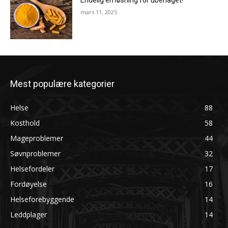
Endelig en løsning for ubehaget!
mars 11, 2025
Mest populære kategorier
Helse
88
Kosthold
58
Mageproblemer
44
Søvnproblemer
32
Helsefordeler
17
Fordøyelse
16
Helseforebyggende
14
Leddplager
14