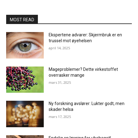
MOST READ
Ekspertene advarer: Skjermbruk er en
trussel mot øyehelsen
april 14, 2025
Mageproblemer? Dette virkestoffet
overrasker mange
mars 31, 2025
Ny forskning avslører: Lukter godt, men
skader helsa
mars 17, 2025