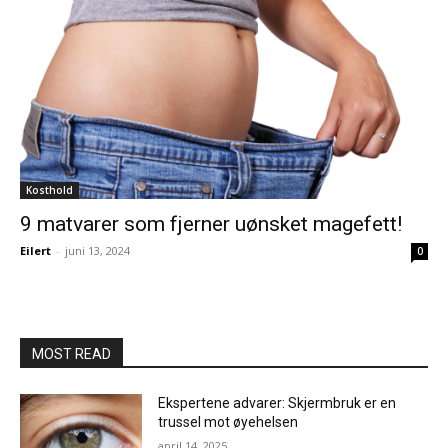
Kosthold
9 matvarer som fjerner uønsket magefett!
Eilert
-
juni 13, 2024
0
MOST READ
Ekspertene advarer: Skjermbruk er en
trussel mot øyehelsen
april 14, 2025