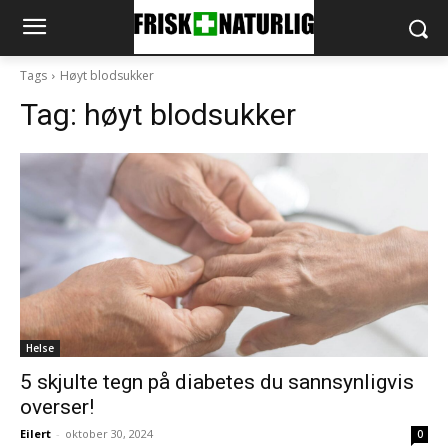
Tags
Høyt blodsukker
Tag:
høyt blodsukker
Helse
5 skjulte tegn på diabetes du sannsynligvis
overser!
Eilert
-
oktober 30, 2024
0