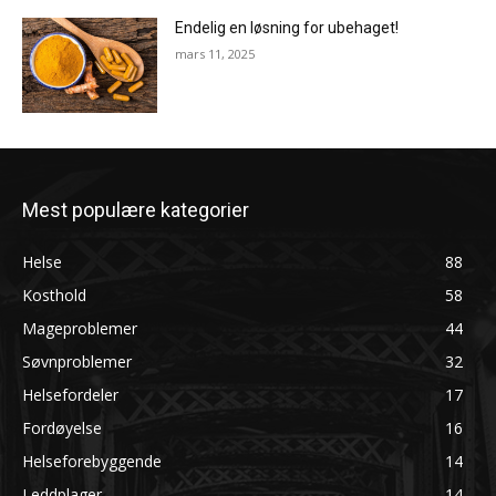
Endelig en løsning for ubehaget!
mars 11, 2025
Mest populære kategorier
Helse
88
Kosthold
58
Mageproblemer
44
Søvnproblemer
32
Helsefordeler
17
Fordøyelse
16
Helseforebyggende
14
Leddplager
14