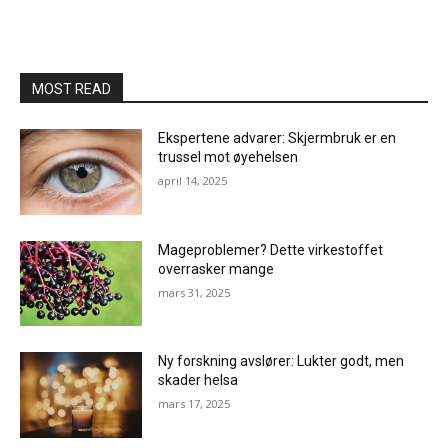
MOST READ
Ekspertene advarer: Skjermbruk er en
trussel mot øyehelsen
april 14, 2025
Mageproblemer? Dette virkestoffet
overrasker mange
mars 31, 2025
Ny forskning avslører: Lukter godt, men
skader helsa
mars 17, 2025