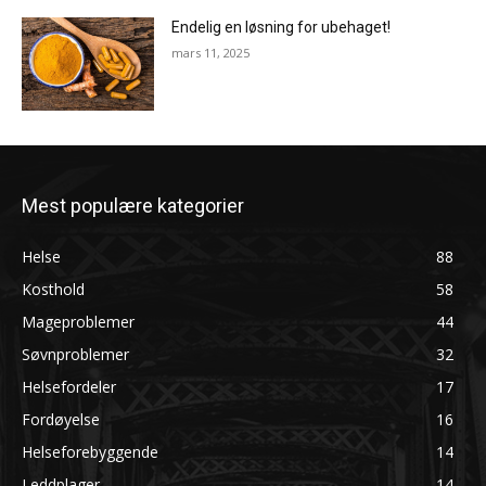
Endelig en løsning for ubehaget!
mars 11, 2025
Mest populære kategorier
Helse
88
Kosthold
58
Mageproblemer
44
Søvnproblemer
32
Helsefordeler
17
Fordøyelse
16
Helseforebyggende
14
Leddplager
14