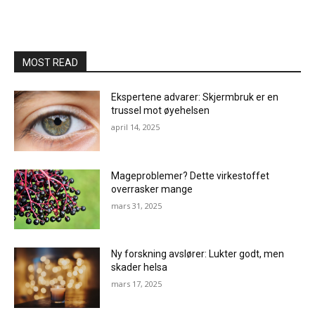
MOST READ
Ekspertene advarer: Skjermbruk er en
trussel mot øyehelsen
april 14, 2025
Mageproblemer? Dette virkestoffet
overrasker mange
mars 31, 2025
Ny forskning avslører: Lukter godt, men
skader helsa
mars 17, 2025