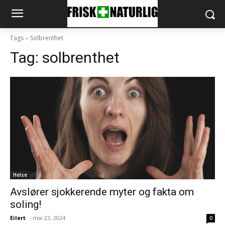
Tags
Solbrenthet
Tag:
solbrenthet
Helse
Avslører sjokkerende myter og fakta om
soling!
Eilert
-
mai 23, 2024
0