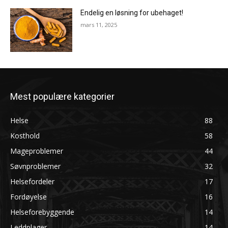
Endelig en løsning for ubehaget!
mars 11, 2025
Mest populære kategorier
Helse
88
Kosthold
58
Mageproblemer
44
Søvnproblemer
32
Helsefordeler
17
Fordøyelse
16
Helseforebyggende
14
Leddplager
14