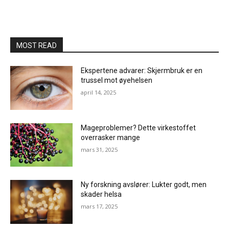
MOST READ
Ekspertene advarer: Skjermbruk er en
trussel mot øyehelsen
april 14, 2025
Mageproblemer? Dette virkestoffet
overrasker mange
mars 31, 2025
Ny forskning avslører: Lukter godt, men
skader helsa
mars 17, 2025