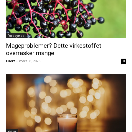
Fordøyelse
Mageproblemer? Dette virkestoffet
overrasker mange
Eilert
-
mars 31, 2025
0
Helse