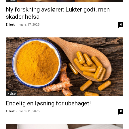
Ny forskning avslører: Lukter godt, men
skader helsa
Eilert
-
mars 17, 2025
0
Helse
Endelig en løsning for ubehaget!
Eilert
-
mars 11, 2025
0