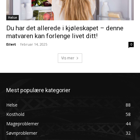
Helse
Du har det allerede i kjøleskapet – denne
matvaren kan forlenge livet ditt!
Eilert
-
februar 14, 2025
0
Vis mer
Mest populære kategorier
Helse
88
Kosthold
58
Mageproblemer
44
Søvnproblemer
32