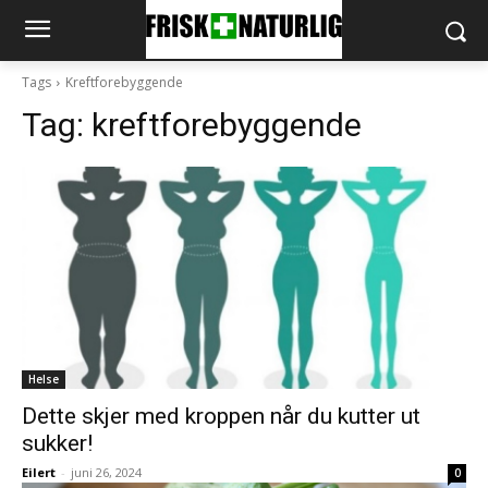
Tags
Kreftforebyggende
Tag:
kreftforebyggende
Helse
Dette skjer med kroppen når du kutter ut
sukker!
Eilert
-
juni 26, 2024
0