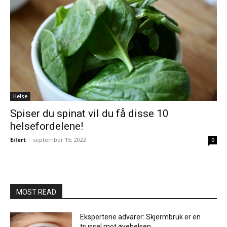
Helse
Spiser du spinat vil du få disse 10
helsefordelene!
Eilert
-
september 15, 2022
0
MOST READ
Ekspertene advarer: Skjermbruk er en
trussel mot øyehelsen