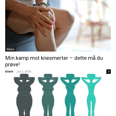
Helse
Min kamp mot knesmerter – dette må du
prøve!
Eilert
-
juli 2, 2024
0