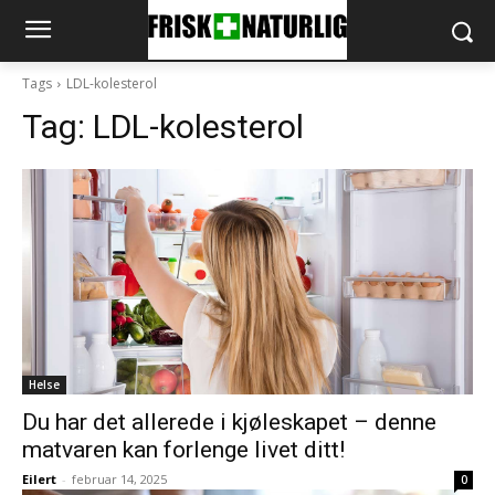
Tags
LDL-kolesterol
Tag:
LDL-kolesterol
Helse
Du har det allerede i kjøleskapet – denne
matvaren kan forlenge livet ditt!
Eilert
-
februar 14, 2025
0