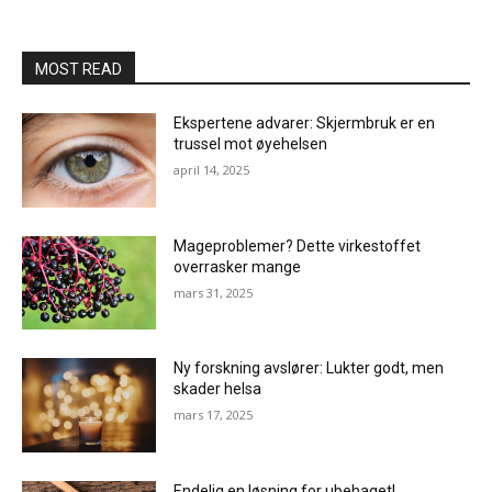
MOST READ
Ekspertene advarer: Skjermbruk er en
trussel mot øyehelsen
april 14, 2025
Mageproblemer? Dette virkestoffet
overrasker mange
mars 31, 2025
Ny forskning avslører: Lukter godt, men
skader helsa
mars 17, 2025
Endelig en løsning for ubehaget!