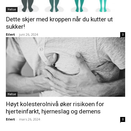
Helse
Dette skjer med kroppen når du kutter ut
sukker!
Eilert
-
juni 26, 2024
0
Helse
Høyt kolesterolnivå øker risikoen for
hjerteinfarkt, hjerneslag og demens
Eilert
-
mars 26, 2024
0