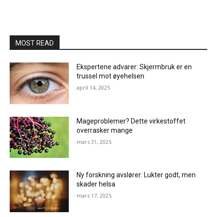
MOST READ
Ekspertene advarer: Skjermbruk er en
trussel mot øyehelsen
april 14, 2025
Mageproblemer? Dette virkestoffet
overrasker mange
mars 31, 2025
Ny forskning avslører: Lukter godt, men
skader helsa
mars 17, 2025