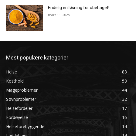
Endelig en løsning for ubehaget!
mars 11, 2025
Mest populære kategorier
Helse
88
Kosthold
58
Mageproblemer
44
Søvnproblemer
32
Helsefordeler
17
Fordøyelse
16
Helseforebyggende
14
Leddplager
14