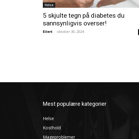
Helse
5 skjulte tegn på diabetes du
sannsynligvis overser!
Eilert
-
oktober 30, 2024
Mest populære kategorier
Helse
Kosthold
Mageproblemer