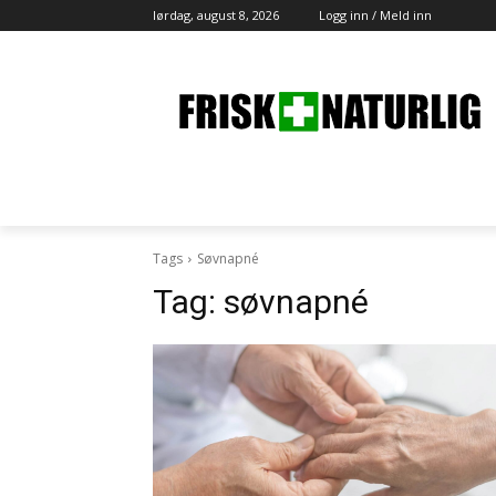
lørdag, august 8, 2026
Logg inn / Meld inn
Tags
Søvnapné
Tag:
søvnapné