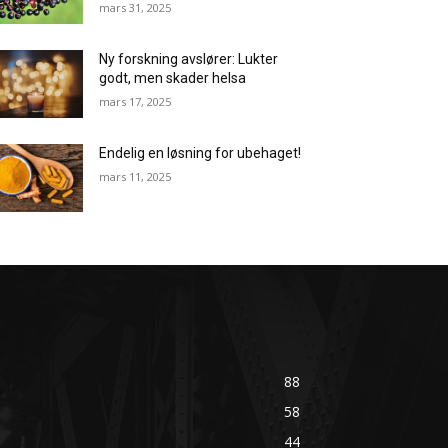
mars 31, 2025
Ny forskning avslører: Lukter
godt, men skader helsa
mars 17, 2025
Endelig en løsning for ubehaget!
mars 11, 2025
88
58
44