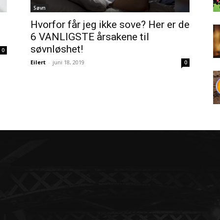
Søvn
Hvorfor får jeg ikke sove? Her er de
6 VANLIGSTE årsakene til
søvnløshet!
0
Eilert
-
juni 18, 2019
0