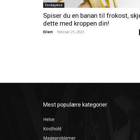
Fordøyelse
Spiser du en banan til frokost, skj
dette med kroppen din!
Eilert
-
februar 21, 2023
Mest populære kategorier
Helse
Kosthold
Mageproblemer