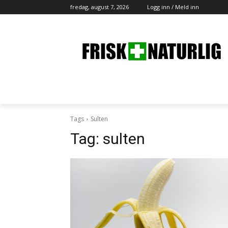
fredag, august 7, 2026
Logg inn / Meld inn
Tags
Sulten
Tag:
sulten