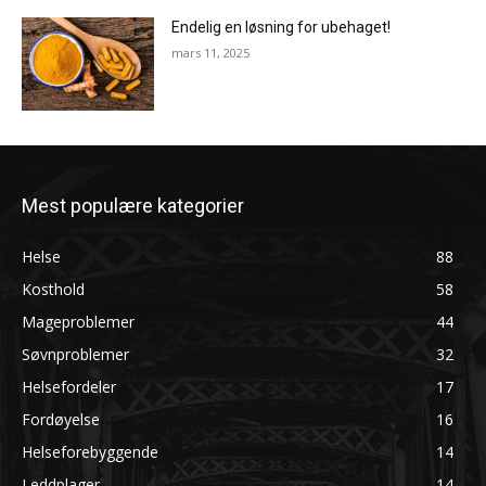
Endelig en løsning for ubehaget!
mars 11, 2025
Mest populære kategorier
Helse
88
Kosthold
58
Mageproblemer
44
Søvnproblemer
32
Helsefordeler
17
Fordøyelse
16
Helseforebyggende
14
Leddplager
14