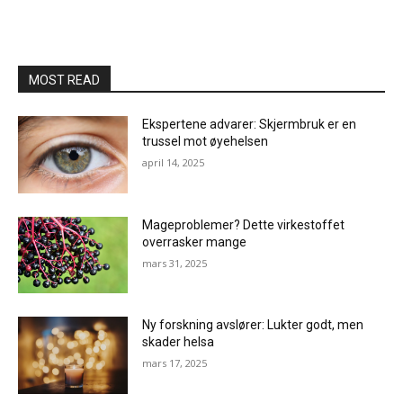
MOST READ
Ekspertene advarer: Skjermbruk er en
trussel mot øyehelsen
april 14, 2025
Mageproblemer? Dette virkestoffet
overrasker mange
mars 31, 2025
Ny forskning avslører: Lukter godt, men
skader helsa
mars 17, 2025