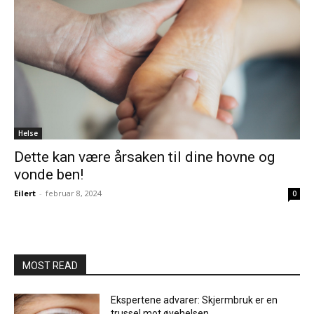
Helse
Dette kan være årsaken til dine hovne og
vonde ben!
Eilert
-
februar 8, 2024
0
MOST READ
Ekspertene advarer: Skjermbruk er en
trussel mot øyehelsen