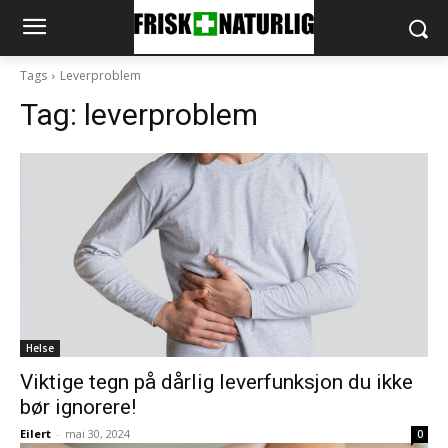
Tags
Leverproblem
Tag:
leverproblem
Helse
Viktige tegn på dårlig leverfunksjon du ikke
bør ignorere!
Eilert
-
mai 30, 2024
0