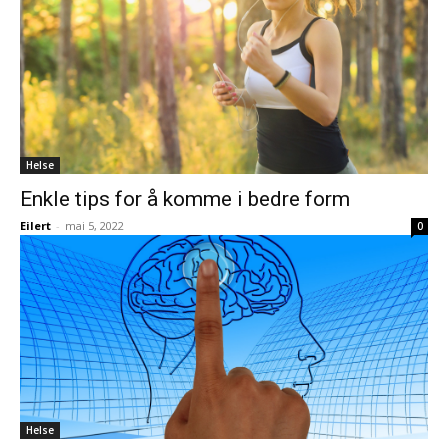
Helse
Enkle tips for å komme i bedre form
Eilert
-
mai 5, 2022
0
Helse