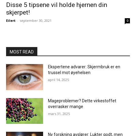
Disse 5 tipsene vil holde hjernen din
skjerpet!
Eilert
-
september 30, 2021
0
MOST READ
Ekspertene advarer: Skjermbruk er en
trussel mot øyehelsen
april 14, 2025
Mageproblemer? Dette virkestoffet
overrasker mange
mars 31, 2025
Ny forskning avslører: Lukter godt, men