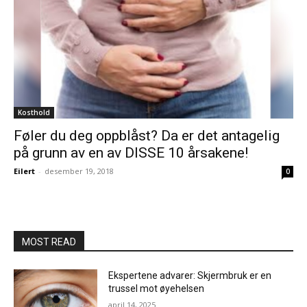
Kosthold
Føler du deg oppblåst? Da er det antagelig
på grunn av en av DISSE 10 årsakene!
Eilert
-
desember 19, 2018
0
MOST READ
Ekspertene advarer: Skjermbruk er en
trussel mot øyehelsen
april 14, 2025