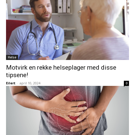
Helse
Motvirk en rekke helseplager med disse
tipsene!
Eilert
-
april 10, 2024
0