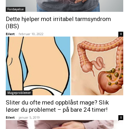
Fordøyelse
Dette hjelper mot irritabel tarmsyndrom
(IBS)
Eilert
-
februar 10, 2022
0
Mageproblemer
Sliter du ofte med oppblåst mage? Slik
løser du problemet – på bare 24 timer!
Eilert
-
januar 5, 2019
0