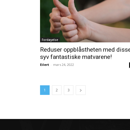
Fordøyelse
Reduser oppblåstheten med diss
syv fantastiske matvarene!
Eilert
-
mars 24, 2022
1
2
3