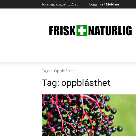
torsdag, august 6, 2026
Logg inn / Meld inn
Tags
Oppblåsthet
Tag:
oppblåsthet