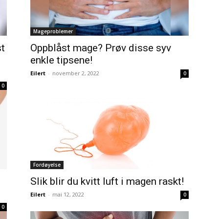
Mageproblemer
st
Oppblåst mage? Prøv disse syv
enkle tipsene!
Eilert
-
november 2, 2022
0
0
Fordøyelse
Slik blir du kvitt luft i magen raskt!
Eilert
-
mai 12, 2022
0
0