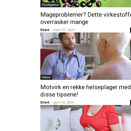
Fordøyelse
Mageproblemer? Dette virkestoff
overrasker mange
Eilert
-
mars 31, 2025
Helse
Motvirk en rekke helseplager med
disse tipsene!
Eilert
-
april 10, 2024