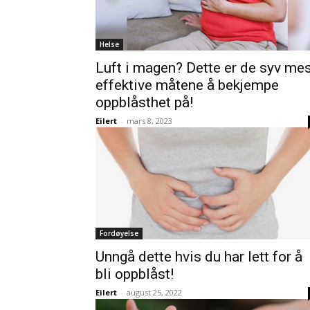
Helse
Luft i magen? Dette er de syv me
effektive måtene å bekjempe
oppblåsthet på!
Eilert
-
mars 8, 2023
Fordøyelse
Unngå dette hvis du har lett for å
bli oppblåst!
Eilert
-
august 25, 2022