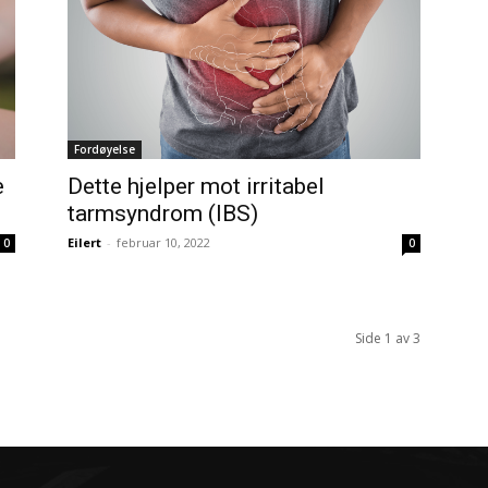
Fordøyelse
e
Dette hjelper mot irritabel
tarmsyndrom (IBS)
Eilert
-
februar 10, 2022
0
0
Side 1 av 3