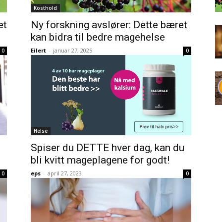
Kosthold
et
Ny forskning avslører: Dette bæret
kan bidra til bedre magehelse
Eilert
-
januar 27, 2025
0
0
Helse
Spiser du DETTE hver dag, kan du
bli kvitt mageplagene for godt!
eps
-
april 27, 2023
0
0