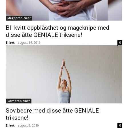
Mageproblemer
Bli kvitt oppblåsthet og mageknipe med
disse åtte GENIALE triksene!
Eilert
-
august 14, 2019
0
Søvnproblemer
Sov bedre med disse åtte GENIALE
triksene!
Eilert
-
august 9, 2019
0