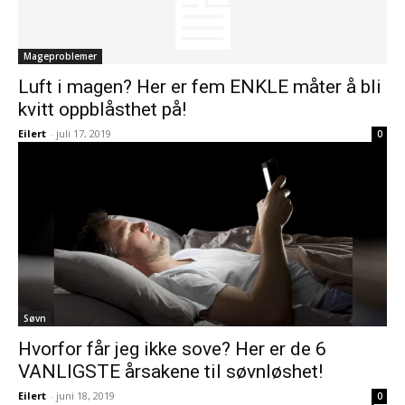
Mageproblemer
Luft i magen? Her er fem ENKLE måter å bli
kvitt oppblåsthet på!
Eilert
-
juli 17, 2019
0
Søvn
Hvorfor får jeg ikke sove? Her er de 6
VANLIGSTE årsakene til søvnløshet!
Eilert
-
juni 18, 2019
0