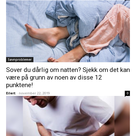
Søvnproblemer
Sover du dårlig om natten? Sjekk om det kan
være på grunn av noen av disse 12
punktene!
Eilert
-
november 22, 2019
0