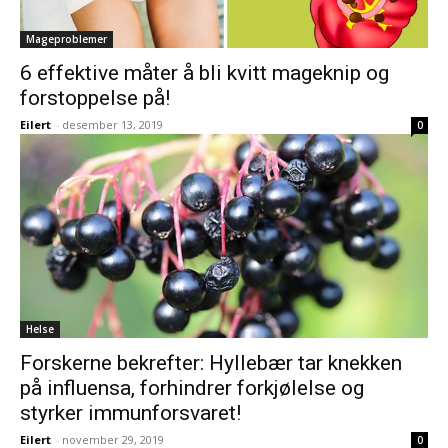
Mageproblemer
6 effektive måter å bli kvitt mageknip og
forstoppelse på!
Eilert
-
desember 13, 2019
0
Helse
Forskerne bekrefter: Hyllebær tar knekken
på influensa, forhindrer forkjølelse og
styrker immunforsvaret!
Eilert
-
november 29, 2019
0